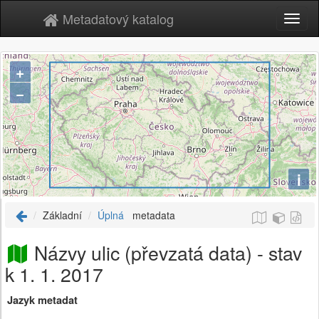
Metadatový katalog
+
−
i
Základní
Úplná
metadata
Názvy ulic (převzatá data) - stav
k 1. 1. 2017
Jazyk metadat