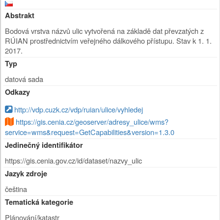
Abstrakt
Bodová vrstva názvů ulic vytvořená na základě dat převzatých z
RÚIAN prostřednictvím veřejného dálkového přístupu. Stav k 1. 1.
2017.
Typ
datová sada
Odkazy
http://vdp.cuzk.cz/vdp/ruian/ulice/vyhledej
https://gis.cenia.cz/geoserver/adresy_ulice/wms?
service=wms&request=GetCapabilities&version=1.3.0
Jedinečný identifikátor
https://gis.cenia.gov.cz/id/dataset/nazvy_ulic
Jazyk zdroje
čeština
Tematická kategorie
Plánování/katastr