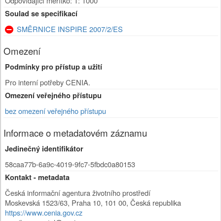
Odpovídající měřítko: 1: 1000
Soulad se specifikací
SMĚRNICE INSPIRE 2007/2/ES
Omezení
Podmínky pro přístup a užití
Pro interní potřeby CENIA.
Omezení veřejného přístupu
bez omezení veřejného přístupu
Informace o metadatovém záznamu
Jedinečný identifikátor
58caa77b-6a9c-4019-9fc7-5fbdc0a80153
Kontakt - metadata
Česká informační agentura životního prostředí
Moskevská 1523/63
,
Praha 10
,
101 00
,
Česká republika
https://www.cenia.gov.cz